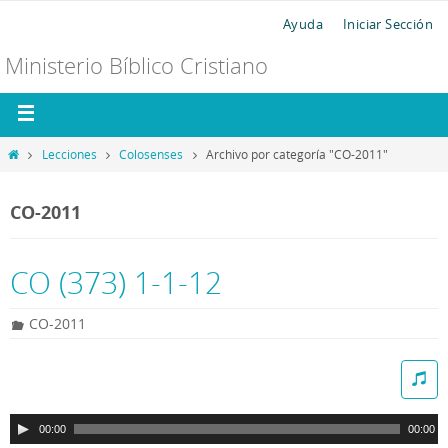
Ayuda
Iniciar Sección
Ministerio Bíblico Cristiano
Lecciones
Colosenses
Archivo por categoría "CO-2011"
CO-2011
CO (373) 1-1-12
CO-2011
R
e
p
00:00
00:00
r