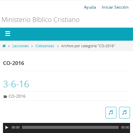
Ayuda
Iniciar Sección
Ministerio Bíblico Cristiano
Lecciones
Colosenses
Archivo por categoría "CO-2016"
CO-2016
3-6-16
CO-2016
R
e
p
00:00
00:00
r