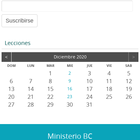
e
i
a
o
u
d
i
o
Lecciones
<
Diciembre 2020
>
DOM
LUN
MAR
MIE
JUE
VIE
SAB
1
3
4
5
2
6
7
8
10
11
12
9
13
14
15
17
18
19
16
20
21
22
24
25
26
23
27
28
29
30
31
Ministerio BC