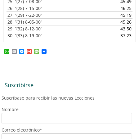
25.
“(27) 7-08-00”
45:49
26.
“(28) 7-15-00”
46:25
27.
“(29) 7-22-00”
45:19
28.
“(31) 8-05-00”
45:26
29.
“(32) 8-12-00”
43:50
30.
“(33) 8-19-00”
37:23
W
E
M
G
M
h
m
e
m
e
a
a
s
a
s
t
i
s
i
s
s
l
e
l
a
A
n
g
p
g
e
Suscribirse
p
e
r
Suscríbase para recibir las nuevas Lecciones
Nombre
Correo electrónico*