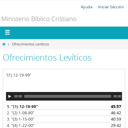
Ayuda
Iniciar Sección
Ministerio Bíblico Cristiano
Ofrecimientos Levíticos
Ofrecimientos Levíticos
“(1) 12-19-99”
R
00:00
00:00
e
1.
“(1) 12-19-99”
45:57
p
2.
“(2) 1-08-80”
46:42
r
o
3.
“(3) 1-15-00”
40:59
d
4.
“(4) 1-22-00”
29:42