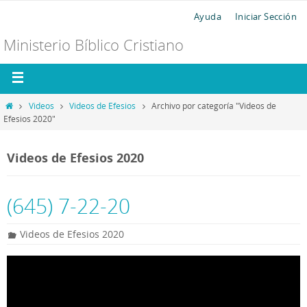
Ayuda
Iniciar Sección
Ministerio Bíblico Cristiano
Videos
Videos de Efesios
Archivo por categoría "Videos de
Efesios 2020"
Videos de Efesios 2020
(645) 7-22-20
Videos de Efesios 2020