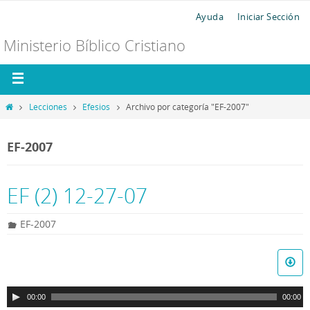
Ayuda
Iniciar Sección
Ministerio Bíblico Cristiano
Lecciones
Efesios
Archivo por categoría "EF-2007"
EF-2007
EF (2) 12-27-07
EF-2007
R
e
p
00:00
00:00
r