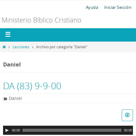
Ayuda
Iniciar Sección
Ministerio Bíblico Cristiano
Lecciones
Archivo por categoría "Daniel"
Daniel
DA (83) 9-9-00
Daniel
R
e
p
00:00
00:00
r