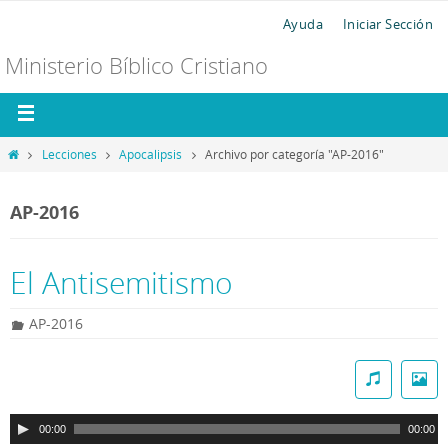
Ayuda
Iniciar Sección
Ministerio Bíblico Cristiano
Lecciones
Apocalipsis
Archivo por categoría "AP-2016"
AP-2016
El Antisemitismo
AP-2016
R
e
p
00:00
00:00
r