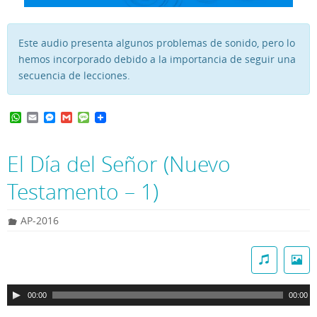
o
Este audio presenta algunos problemas de sonido, pero lo
hemos incorporado debido a la importancia de seguir una
secuencia de lecciones.
W
E
M
G
M
h
m
e
m
e
a
a
s
a
s
t
i
s
i
s
El Día del Señor (Nuevo
s
l
e
l
a
A
n
g
Testamento – 1)
p
g
e
p
e
r
AP-2016
R
e
p
00:00
00:00
r
o