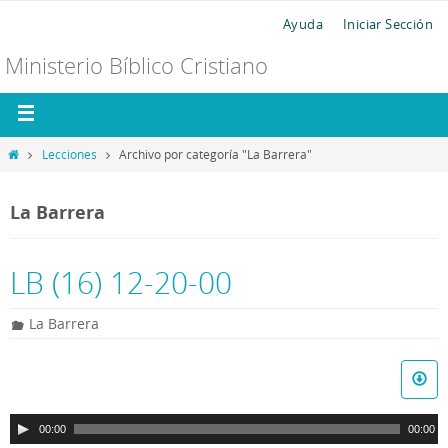
Ayuda
Iniciar Sección
Ministerio Bíblico Cristiano
Lecciones
Archivo por categoría "La Barrera"
La Barrera
LB (16) 12-20-00
La Barrera
R
e
p
00:00
00:00
r