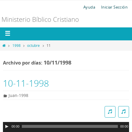
Ayuda
Iniciar Sección
Ministerio Bíblico Cristiano
1998
octubre
11
10/11/1998
Archivo por días:
10-11-1998
Juan-1998
R
e
p
00:00
00:00
r