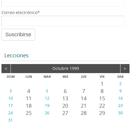
e
a
Correo electrónico*
u
d
i
o
Lecciones
<
Octubre 1999
>
DOM
LUN
MAR
MIE
JUE
VIE
SAB
1
2
4
6
7
8
3
5
9
11
13
14
15
10
12
16
18
20
21
22
17
19
23
25
27
28
29
24
26
30
31