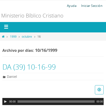
Ayuda
Iniciar Sección
Ministerio Bíblico Cristiano
1999
octubre
16
10/16/1999
Archivo por días:
DA (39) 10-16-99
Daniel
R
e
p
00:00
00:00
r