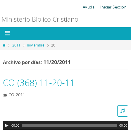
Ayuda
Iniciar Sección
Ministerio Bíblico Cristiano
2011
noviembre
20
11/20/2011
Archivo por días:
CO (368) 11-20-11
CO-2011
R
e
p
00:00
00:00
r