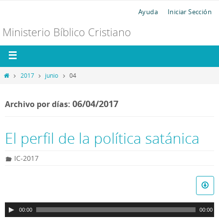
Ayuda
Iniciar Sección
Ministerio Bíblico Cristiano
2017
junio
04
06/04/2017
Archivo por días:
El perfil de la política satánica
IC-2017
R
e
p
00:00
00:00
r