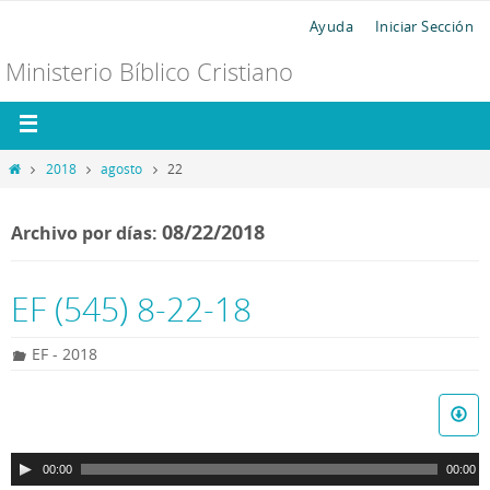
Ayuda
Iniciar Sección
Ministerio Bíblico Cristiano
2018
agosto
22
08/22/2018
Archivo por días:
EF (545) 8-22-18
EF - 2018
R
e
p
00:00
00:00
r