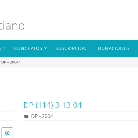
tiano
S
CONCEPTOS
SUSCRIPCIÓN
DONACIONES
 "DP – 2004"
DP (114) 3-13-04
DP - 2004
R