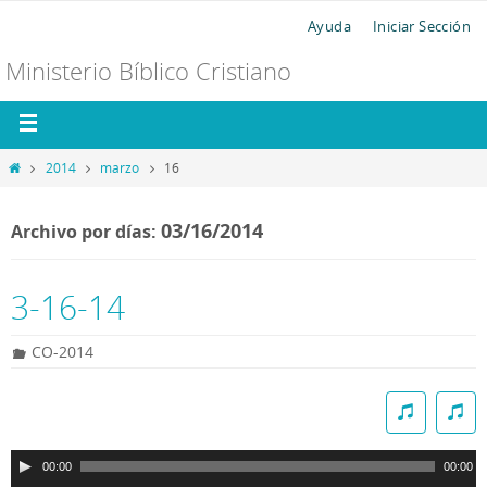
Ayuda
Iniciar Sección
Ministerio Bíblico Cristiano
2014
marzo
16
03/16/2014
Archivo por días:
3-16-14
CO-2014
R
e
p
00:00
00:00
r