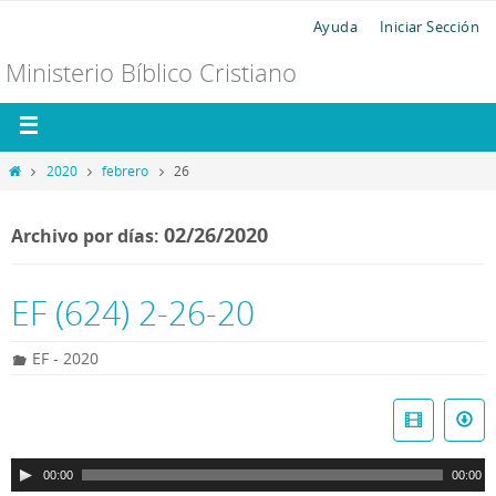
Ayuda
Iniciar Sección
Ministerio Bíblico Cristiano
2020
febrero
26
02/26/2020
Archivo por días:
EF (624) 2-26-20
EF - 2020
R
e
p
00:00
00:00
r