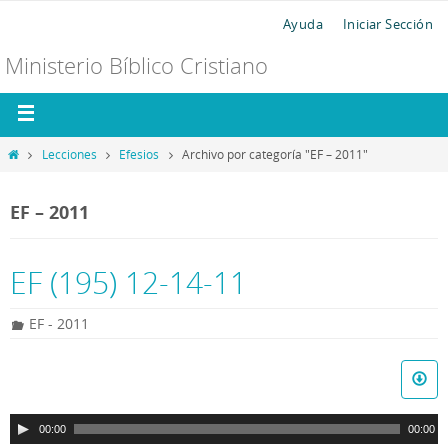
Ayuda
Iniciar Sección
Ministerio Bíblico Cristiano
Lecciones
Efesios
Archivo por categoría "EF – 2011"
EF – 2011
EF (195) 12-14-11
EF - 2011
R
e
p
00:00
00:00
r