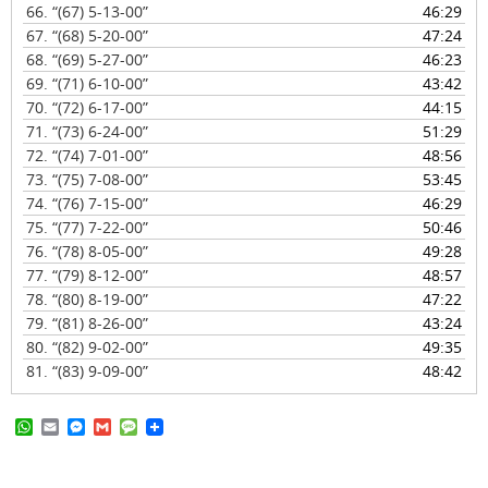
66.
“(67) 5-13-00”
46:29
67.
“(68) 5-20-00”
47:24
68.
“(69) 5-27-00”
46:23
69.
“(71) 6-10-00”
43:42
70.
“(72) 6-17-00”
44:15
71.
“(73) 6-24-00”
51:29
72.
“(74) 7-01-00”
48:56
73.
“(75) 7-08-00”
53:45
74.
“(76) 7-15-00”
46:29
75.
“(77) 7-22-00”
50:46
76.
“(78) 8-05-00”
49:28
77.
“(79) 8-12-00”
48:57
78.
“(80) 8-19-00”
47:22
79.
“(81) 8-26-00”
43:24
80.
“(82) 9-02-00”
49:35
81.
“(83) 9-09-00”
48:42
W
E
M
G
M
h
m
e
m
e
a
a
s
a
s
t
i
s
i
s