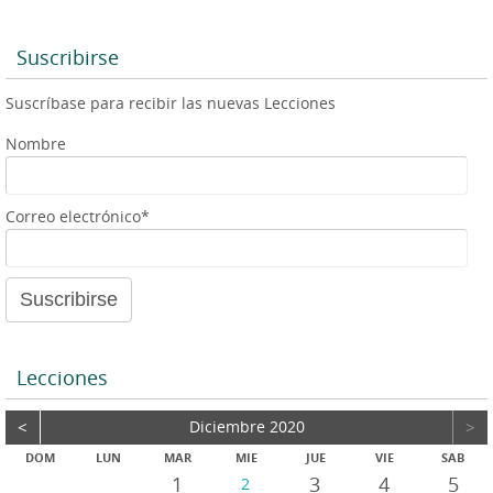
s
l
e
l
a
A
n
g
p
g
e
Suscribirse
p
e
r
Suscríbase para recibir las nuevas Lecciones
Nombre
Correo electrónico*
Lecciones
<
Diciembre 2020
>
DOM
LUN
MAR
MIE
JUE
VIE
SAB
1
3
4
5
2