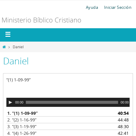
Ayuda
Iniciar Sección
Ministerio Bíblico Cristiano
Daniel
Daniel
“(1) 1-09-99”
R
00:00
00:00
e
1.
“(1) 1-09-99”
40:54
p
2.
“(2) 1-16-99”
44:48
r
o
3.
“(3) 1-19-99”
48:30
d
4.
“(4) 1-26-99”
42:41