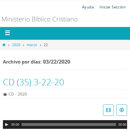
Ayuda
Iniciar Sección
Ministerio Bíblico Cristiano
2020
marzo
22
03/22/2020
Archivo por días:
CD (35) 3-22-20
CD - 2020
R
e
p
00:00
00:00
r