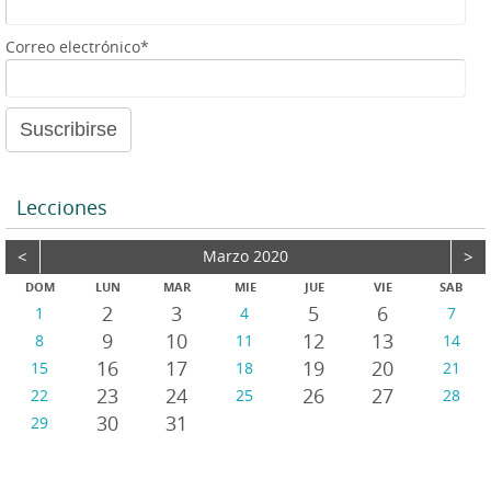
e
a
Correo electrónico*
u
d
i
o
Lecciones
<
Marzo 2020
>
DOM
LUN
MAR
MIE
JUE
VIE
SAB
2
3
5
6
1
4
7
9
10
12
13
8
11
14
16
17
19
20
15
18
21
23
24
26
27
22
25
28
30
31
29