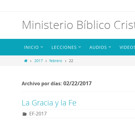
Ministerio Bíblico Cris
INICIO
LECCIONES
AUDIOS
VIDEO
2017
febrero
22
02/22/2017
Archivo por días:
La Gracia y la Fe
EF-2017
R