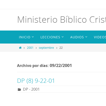
Ministerio Bíblico Cris
INICIO
LECCIONES
AUDIOS
VIDEO
2001
septiembre
22
09/22/2001
Archivo por días:
DP (8) 9-22-01
DP - 2001
R