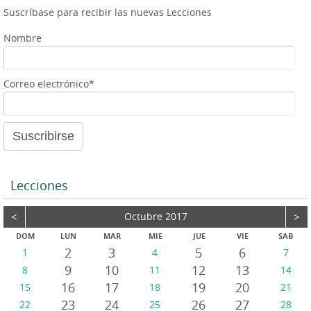
p
g
e
o
Suscríbase para recibir las nuevas Lecciones
p
e
r
r
Nombre
d
e
a
Correo electrónico*
u
d
i
o
Lecciones
<
Octubre 2017
>
DOM
LUN
MAR
MIE
JUE
VIE
SAB
2
3
5
6
1
4
7
9
10
12
13
8
11
14
16
17
19
20
15
18
21
23
24
26
27
22
25
28