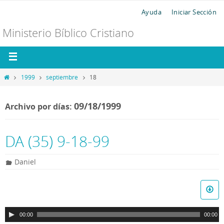
Ayuda
Iniciar Sección
Ministerio Bíblico Cristiano
1999
septiembre
18
09/18/1999
Archivo por días:
DA (35) 9-18-99
Daniel
R
e
p
00:00
00:00
r