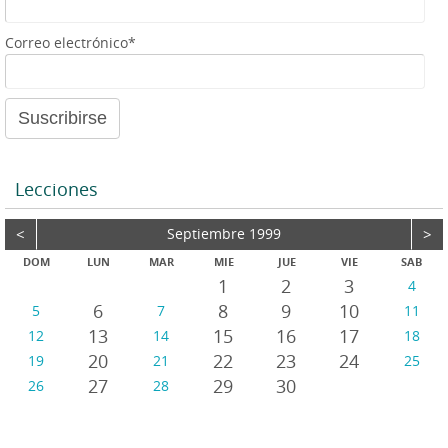
e
a
Correo electrónico*
u
d
i
o
Lecciones
<
Septiembre 1999
>
DOM
LUN
MAR
MIE
JUE
VIE
SAB
1
2
3
4
6
8
9
10
5
7
11
13
15
16
17
12
14
18
20
22
23
24
19
21
25
27
29
30
26
28