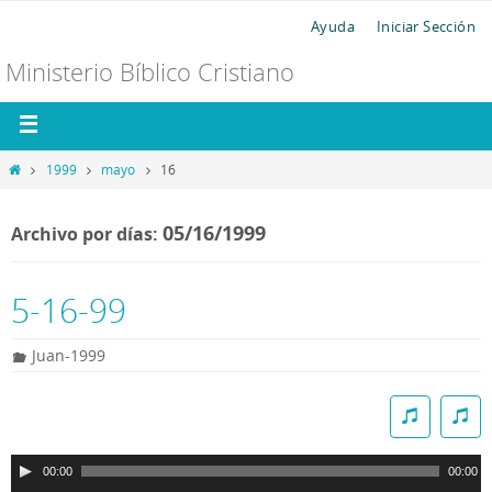
Ayuda
Iniciar Sección
Ministerio Bíblico Cristiano
1999
mayo
16
05/16/1999
Archivo por días:
5-16-99
Juan-1999
R
e
p
00:00
00:00
r