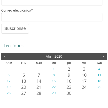
e
a
Correo electrónico*
u
d
i
o
Lecciones
<
Abril 2020
>
DOM
LUN
MAR
MIE
JUE
VIE
SAB
2
3
1
4
6
7
9
10
5
8
11
13
14
16
17
12
15
18
20
21
23
24
19
22
25
27
28
30
26
29