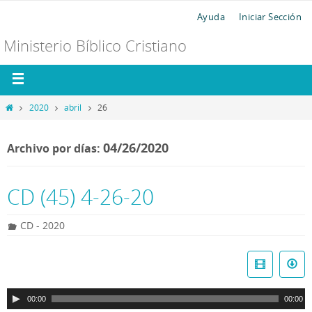
Ayuda
Iniciar Sección
Ministerio Bíblico Cristiano
2020
abril
26
04/26/2020
Archivo por días:
CD (45) 4-26-20
CD - 2020
R
e
p
00:00
00:00
r