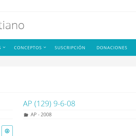
tiano
S
CONCEPTOS
SUSCRIPCIÓN
DONACIONES
AP (129) 9-6-08
AP - 2008
R