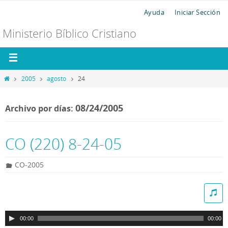
Ayuda
Iniciar Sección
Ministerio Bíblico Cristiano
2005
agosto
24
08/24/2005
Archivo por días:
CO (220) 8-24-05
CO-2005
R
e
p
00:00
00:00
r