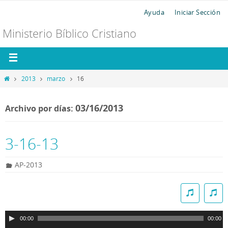
Ayuda
Iniciar Sección
Ministerio Bíblico Cristiano
2013
marzo
16
03/16/2013
Archivo por días:
3-16-13
AP-2013
R
e
p
00:00
00:00
r