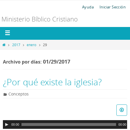
Ayuda
Iniciar Sección
Ministerio Bíblico Cristiano
2017
enero
29
01/29/2017
Archivo por días:
¿Por qué existe la iglesia?
Conceptos
R
e
p
00:00
00:00
r