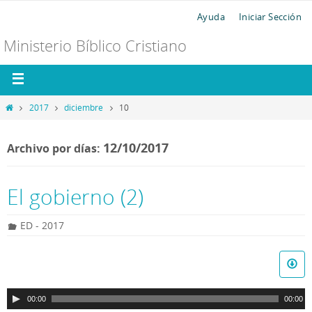
Ayuda
Iniciar Sección
Ministerio Bíblico Cristiano
2017
diciembre
10
12/10/2017
Archivo por días:
El gobierno (2)
ED - 2017
R
e
p
00:00
00:00
r