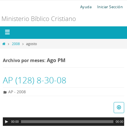
Ayuda
Iniciar Sección
Ministerio Bíblico Cristiano
2008
agosto
Ago PM
Archivo por meses:
AP (128) 8-30-08
AP - 2008
R
e
p
00:00
00:00
r