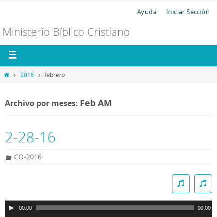
Ayuda
Iniciar Sección
Ministerio Bíblico Cristiano
2016
febrero
Feb AM
Archivo por meses:
2-28-16
CO-2016
R
e
p
00:00
00:00
r