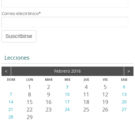
a
o
u
Correo electrónico*
d
i
o
Lecciones
<
Febrero 2016
>
DOM
LUN
MAR
MIE
JUE
VIE
SAB
1
2
4
5
3
6
8
9
11
12
7
10
13
15
16
18
19
14
17
20
22
23
25
26
21
24
27
29
28