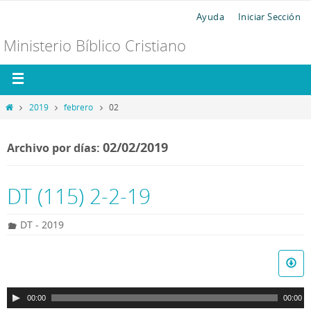
Ayuda
Iniciar Sección
Ministerio Bíblico Cristiano
2019
febrero
02
02/02/2019
Archivo por días:
DT (115) 2-2-19
DT - 2019
R
e
p
00:00
00:00
r