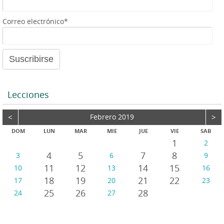
e
a
Correo electrónico*
u
d
i
o
Lecciones
<
Febrero 2019
>
DOM
LUN
MAR
MIE
JUE
VIE
SAB
1
2
4
5
7
8
3
6
9
11
12
14
15
10
13
16
18
19
21
22
17
20
23
25
26
28
24
27