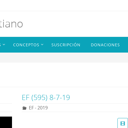
tiano
S
CONCEPTOS
SUSCRIPCIÓN
DONACIONES
EF (595) 8-7-19
EF - 2019
R