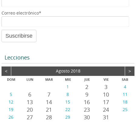
e
a
Correo electrónico*
u
d
i
o
Lecciones
<
Agosto 2018
>
DOM
LUN
MAR
MIE
JUE
VIE
SAB
2
3
1
4
6
7
9
10
5
8
11
13
14
16
17
12
15
18
20
21
23
24
19
22
25
27
28
30
31
26
29