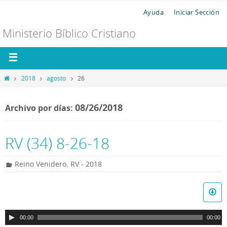
Ayuda
Iniciar Sección
Ministerio Bíblico Cristiano
2018
agosto
26
08/26/2018
Archivo por días:
RV (34) 8-26-18
,
Reino Venidero
RV - 2018
R
e
p
00:00
00:00
r