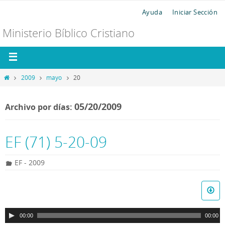
Ayuda
Iniciar Sección
Ministerio Bíblico Cristiano
2009
mayo
20
05/20/2009
Archivo por días:
EF (71) 5-20-09
EF - 2009
R
e
p
00:00
00:00
r