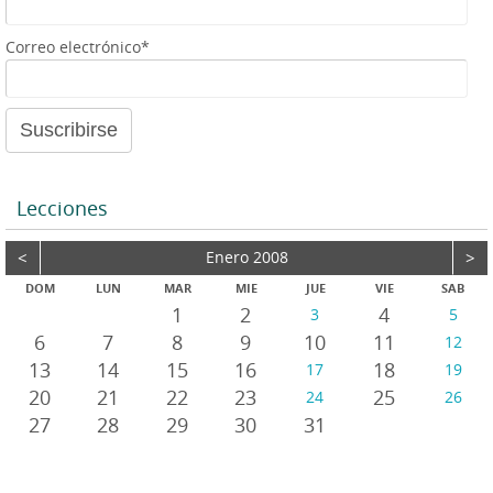
e
a
Correo electrónico*
u
d
i
o
Lecciones
<
Enero 2008
>
DOM
LUN
MAR
MIE
JUE
VIE
SAB
1
2
4
3
5
6
7
8
9
10
11
12
13
14
15
16
18
17
19
20
21
22
23
25
24
26
27
28
29
30
31