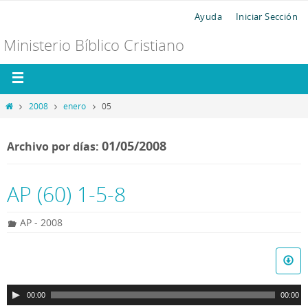
Ayuda
Iniciar Sección
Ministerio Bíblico Cristiano
2008
enero
05
01/05/2008
Archivo por días:
AP (60) 1-5-8
AP - 2008
R
e
p
00:00
00:00
r