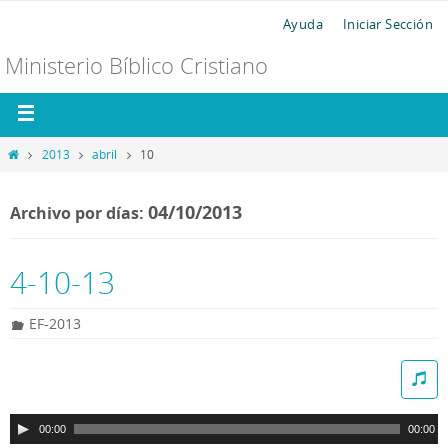
Ayuda
Iniciar Sección
Ministerio Bíblico Cristiano
2013
abril
10
04/10/2013
Archivo por días:
4-10-13
EF-2013
R
e
p
00:00
00:00
r