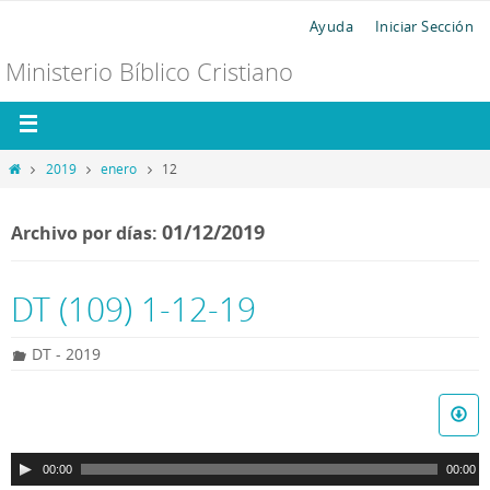
Ayuda
Iniciar Sección
Ministerio Bíblico Cristiano
2019
enero
12
01/12/2019
Archivo por días:
DT (109) 1-12-19
DT - 2019
R
e
p
00:00
00:00
r