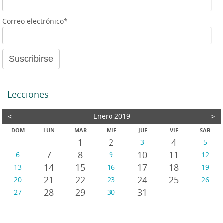
e
a
Correo electrónico*
u
d
i
o
Lecciones
<
Enero 2019
>
DOM
LUN
MAR
MIE
JUE
VIE
SAB
1
2
4
3
5
7
8
10
11
6
9
12
14
15
17
18
13
16
19
21
22
24
25
20
23
26
28
29
31
27
30