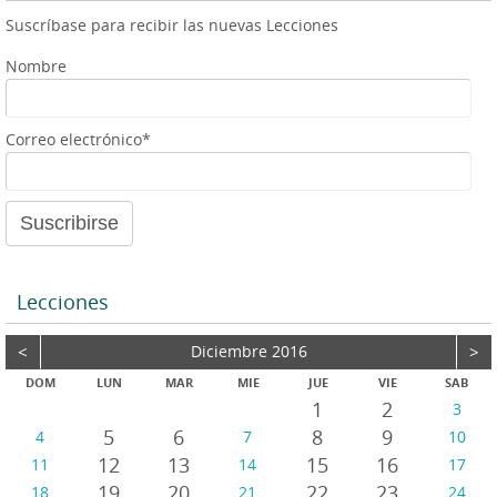
p
g
e
Suscríbase para recibir las nuevas Lecciones
p
e
r
Nombre
Correo electrónico*
Lecciones
<
Diciembre 2016
>
DOM
LUN
MAR
MIE
JUE
VIE
SAB
1
2
3
5
6
8
9
4
7
10
12
13
15
16
11
14
17
19
20
22
23
18
21
24