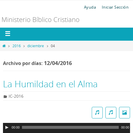
Ayuda
Iniciar Sección
Ministerio Bíblico Cristiano
2016
diciembre
04
12/04/2016
Archivo por días:
La Humildad en el Alma
IC-2016
R
e
p
00:00
00:00
r