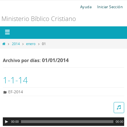
Ayuda
Iniciar Sección
Ministerio Bíblico Cristiano
2014
enero
01
01/01/2014
Archivo por días:
1-1-14
EF-2014
R
e
p
00:00
00:00
r