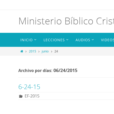
Ministerio Bíblico Cris
INICIO
LECCIONES
AUDIOS
VIDEO
2015
junio
24
06/24/2015
Archivo por días:
6-24-15
EF-2015
R