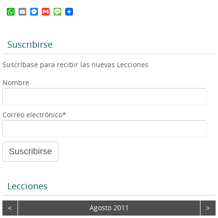
o
W
E
M
G
M
d
h
m
e
m
e
a
a
s
a
s
u
t
i
s
i
s
c
s
l
e
l
a
Suscribirse
t
A
n
g
p
g
e
o
Suscríbase para recibir las nuevas Lecciones
p
e
r
r
Nombre
d
e
a
Correo electrónico*
u
d
i
o
Lecciones
<
Agosto 2011
>