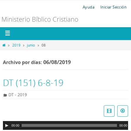
Ayuda
Iniciar Sección
Ministerio Bíblico Cristiano
2019
junio
08
06/08/2019
Archivo por días:
DT (151) 6-8-19
DT - 2019
R
e
p
00:00
00:00
r