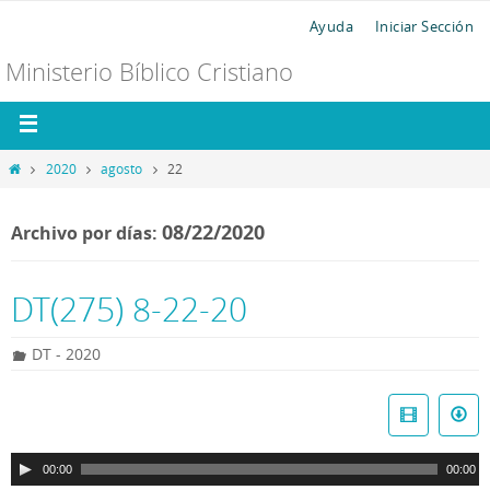
Ayuda
Iniciar Sección
Ministerio Bíblico Cristiano
2020
agosto
22
08/22/2020
Archivo por días:
DT(275) 8-22-20
DT - 2020
R
e
p
00:00
00:00
r