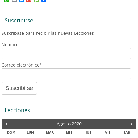
h
m
e
m
e
a
a
s
a
s
t
i
s
i
s
s
l
e
l
a
Suscribirse
A
n
g
p
g
e
Suscríbase para recibir las nuevas Lecciones
p
e
r
Nombre
Correo electrónico*
Lecciones
<
Agosto 2020
>
DOM
LUN
MAR
MIE
JUE
VIE
SAB