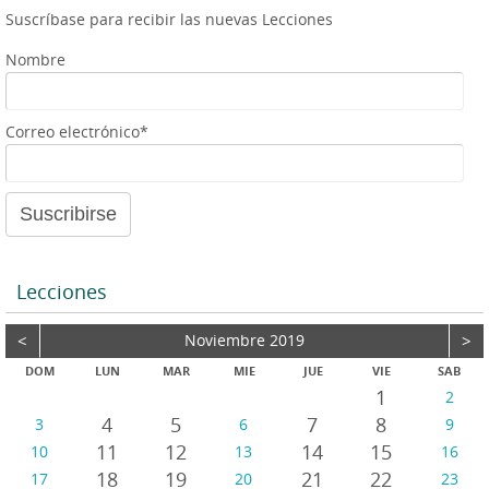
p
g
e
Suscríbase para recibir las nuevas Lecciones
p
e
r
Nombre
Correo electrónico*
Lecciones
<
Noviembre 2019
>
DOM
LUN
MAR
MIE
JUE
VIE
SAB
1
2
4
5
7
8
3
6
9
11
12
14
15
10
13
16
18
19
21
22
17
20
23