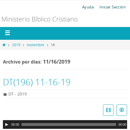
Ayuda
Iniciar Sección
Ministerio Bíblico Cristiano
2019
noviembre
16
11/16/2019
Archivo por días:
DT(196) 11-16-19
DT - 2019
R
e
p
00:00
00:00
r