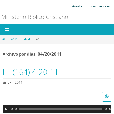
Ayuda
Iniciar Sección
Ministerio Bíblico Cristiano
2011
abril
20
04/20/2011
Archivo por días:
EF (164) 4-20-11
EF - 2011
R
e
p
00:00
00:00
r