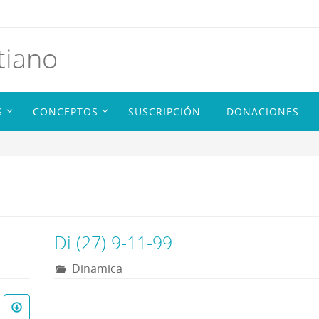
tiano
S
CONCEPTOS
SUSCRIPCIÓN
DONACIONES
Di (27) 9-11-99
Dinamica
R