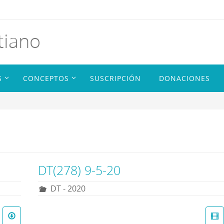
tiano
S
CONCEPTOS
SUSCRIPCIÓN
DONACIONES
DT(278) 9-5-20
DT - 2020
R