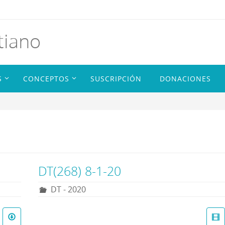
tiano
S
CONCEPTOS
SUSCRIPCIÓN
DONACIONES
DT(268) 8-1-20
DT - 2020
R